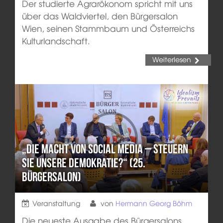
Der studierte Agrarökonom spricht mit uns
über das Waldviertel, den Bürgersalon
Wien, seinen Stammbaum und Österreichs
Kulturlandschaft.
Weiterlesen
„Die Macht von Social Media – steuern
sie unsere Demokratie?“ (25.
Bürgersalon)
Veranstaltung
von
Hermann Georg Böhm
Die neueste Ausgabe des Bürgersalons