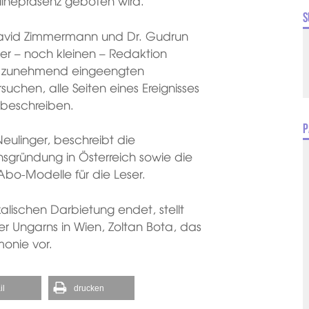
Onlinepräsenz geboten wird.
S
 David Zimmermann und Dr. Gudrun
er – noch kleinen – Redaktion
 dem zunehmend eingeengten
chen, alle Seiten eines Ereignisses
 beschreiben.
P
Neulinger, beschreibt die
sgründung in Österreich sowie die
 Abo-Modelle für die Leser.
alischen Darbietung endet, stellt
er Ungarns in Wien, Zoltan Bota, das
monie vor.
il
drucken