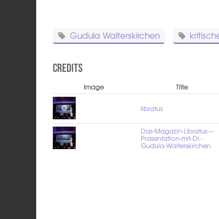
Gudula Walterskirchen
kritisc
Credits
Image
Title
libratus
Das-Magazin-Libratus-–-
Prasentation-mit-Dr.-
Gudula-Walterskirchen