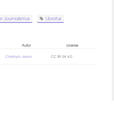
her Journalismus
Libratus
Autor
License
Christoph Janka
CC BY SA 4.0