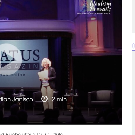
Ü
stian Janisch
2 min
 und Buchautorin Dr. Gudula