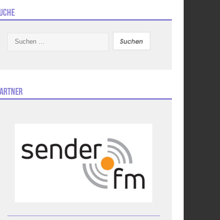
uche
Suchen
nach:
artner