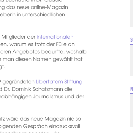
zing das neue online-Magazin
eberin in unterschiedlichen
h Mitglieder der
internationalen
S
hen, warum es trotz der Fülle an
eren Angebotes bedurfte, weshalb
rum man diesen Namen gewählt hat
gt.
019 gegründeten
Libertatem Stiftung
nd Dr. Dominik Schatzmann die
N
s unabhängigen Journalismus und der
tz wäre das neue Magazin nie so
folgenden Gespräch eindrucksvoll