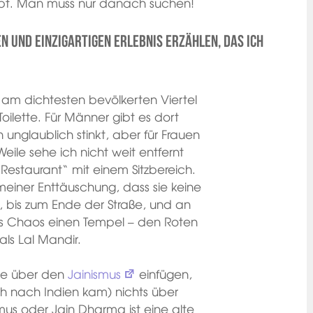
gibt. Man muss nur danach suchen!
n und einzigartigen Erlebnis erzählen, das ich
r am dichtesten bevölkerten Viertel
Toilette. Für Männer gibt es dort
n unglaublich stinkt, aber für Frauen
Weile sehe ich nicht weit entfernt
Restaurant“ mit einem Sitzbereich.
 meiner Enttäuschung, dass sie keine
r, bis zum Ende der Straße, und an
es Chaos einen Tempel – den Roten
ls Lal Mandir.
nge über den
Jainismus
einfügen,
ch nach Indien kam) nichts über
smus oder Jain Dharma ist eine alte