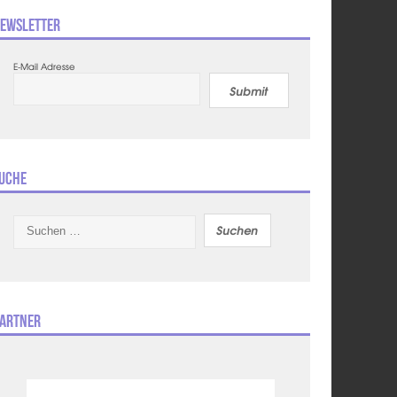
ewsletter
E-Mail Adresse
Submit
uche
Suchen
nach:
artner