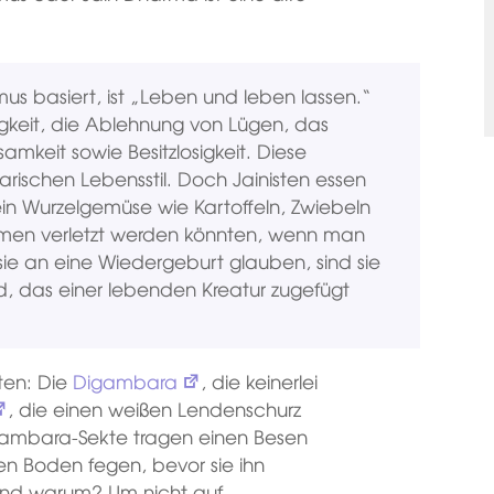
us basiert, ist „Leben und leben lassen.“
igkeit, die Ablehnung von Lügen, das
amkeit sowie Besitzlosigkeit. Diese
tarischen Lebensstil. Doch Jainisten essen
kein Wurzelgemüse wie Kartoffeln, Zwiebeln
smen verletzt werden könnten, wenn man
 sie an eine Wiedergeburt glauben, sind sie
d, das einer lebenden Kreatur zugefügt
sten: Die
Digambara
, die keinerlei
, die einen weißen Lendenschurz
ambara-Sekte tragen einen Besen
en Boden fegen, bevor sie ihn
 Und warum? Um nicht auf