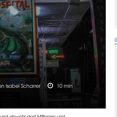
Ü
on
Isabel Scharrer
10 min
, und obwohl dort Millionen und