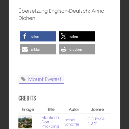
Übersetzung Englisch-Deutsch: Anna
Dichen
teilen
teilen
E-Mail
drucken
Mount Everest
Credits
Image
Title
Autor
License
Mantra im
CC BY-SA
Isabel
Dorf
4.0
Scharrer
Phakding