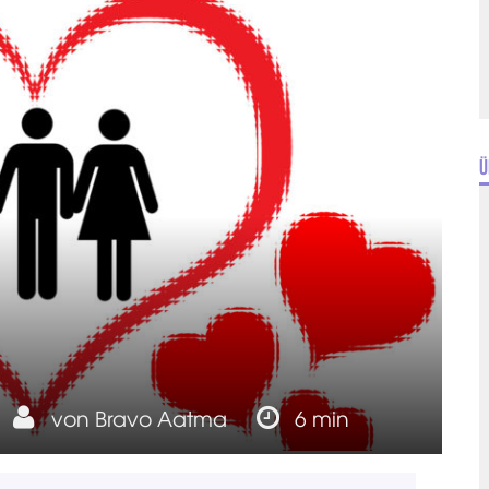
Ü
von
Bravo Aatma
6 min