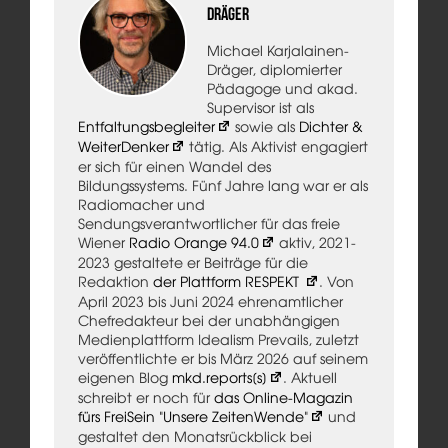
Dräger
Michael Karjalainen-
Dräger, diplomierter
Pädagoge und akad.
Supervisor ist als
Entfaltungsbegleiter
sowie als
Dichter &
WeiterDenker
tätig. Als Aktivist engagiert
er sich für einen Wandel des
Bildungssystems. Fünf Jahre lang war er als
Radiomacher und
Sendungsverantwortlicher für das freie
Wiener
Radio Orange 94.0
aktiv, 2021-
2023 gestaltete er Beiträge für die
Redaktion
der Plattform RESPEKT
. Von
April 2023 bis Juni 2024 ehrenamtlicher
Chefredakteur bei der unabhängigen
Medienplattform Idealism Prevails, zuletzt
veröffentlichte er bis März 2026 auf seinem
eigenen Blog
mkd.reports[s]
. Aktuell
schreibt er noch für
das Online-Magazin
fürs FreiSein "Unsere ZeitenWende"
und
gestaltet den Monatsrückblick bei