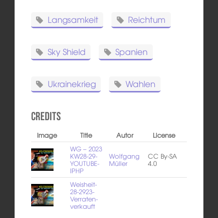
Langsamkeit
Reichtum
Sky Shield
Spanien
Ukrainekrieg
Wahlen
Credits
Image
Title
Autor
License
WG – 2023
KW28-29-
Wolfgang
CC By-SA
YOUTUBE-
Müller
4.0
IPHP
Weisheit-
28-2923-
Verraten-
verkauft