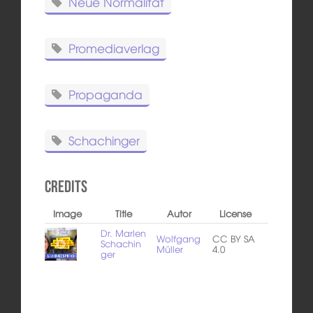
Neue Normalität
Promediaverlag
Propaganda
Schachinger
Credits
Image
Title
Autor
License
Dr. Marlen
Wolfgang
CC BY SA
Schachin
Müller
4.0
ger