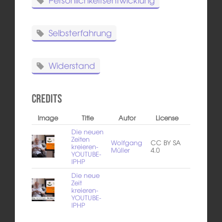
Selbsterfahrung
Widerstand
Credits
Image
Title
Autor
License
Die neuen
Zeiten
Wolfgang
CC BY SA
kreieren-
Müller
4.0
YOUTUBE-
IPHP
Die neue
Zeit
kreieren-
YOUTUBE-
IPHP