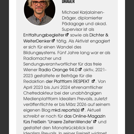
Dräger
Michael Karjalainen-
Dräger, diplomierter
Pädagoge und akad.
Supervisor ist als
Entfaltungsbegleiter
sowie als
Dichter &
WeiterDenker
tätig. Als Aktivist engagiert
er sich für einen Wandel des
Bildungssystems. Fünf Jahre lang war er als
Radiomacher und
Sendungsverantwortlicher für das freie
Wiener
Radio Orange 94.0
aktiv, 2021-
2023 gestaltete er Beiträge für die
Redaktion
der Plattform RESPEKT
. Von
April 2023 bis Juni 2024 ehrenamtlicher
Chefredakteur bei der unabhängigen
Medienplattform Idealism Prevails, zuletzt
veröffentlichte er bis März 2026 auf seinem
eigenen Blog
mkd.reports[s]
. Aktuell
schreibt er noch für
das Online-Magazin
fürs FreiSein "Unsere ZeitenWende"
und
gestaltet den Monatsrückblick bei
Idealism Prevails. In seiner Freizeit widmet