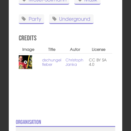
Party
Underground
Credits
Image
Title
Autor
License
dschungel
Christoph
CC BY SA
fieber
Janka
4.0
Organisation