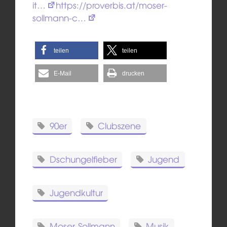
it…
https://proverbis.at/moser-
sollmann-c…
teilen
teilen
E-Mail
drucken
90er
Clubszene
Dschungelfieber
Jugend
Jugendkultur
Moser-Sollmann
Musik