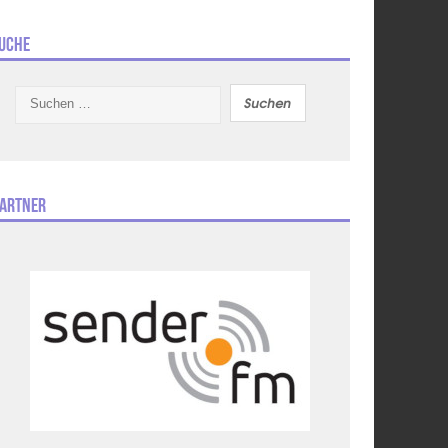
uche
Suchen
nach:
artner