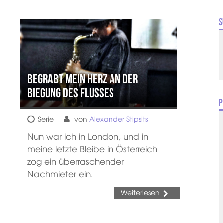
S
Begrabt mein Herz an der
Biegung des Flusses
P
Serie
von
Alexander Stipsits
Nun war ich in London, und in
meine letzte Bleibe in Österreich
zog ein überraschender
Nachmieter ein.
Weiterlesen