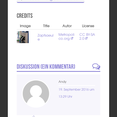
Credits
Image
Title
Autor
License
Metropoli
CC BY-SA
Zapfsaeul
co.org
2.0
e
Diskussion (
Ein
Kommentar)
Andy
19. September 2016 um
13:29 Uhr