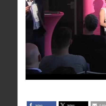
teilen
teilen
E-Ma