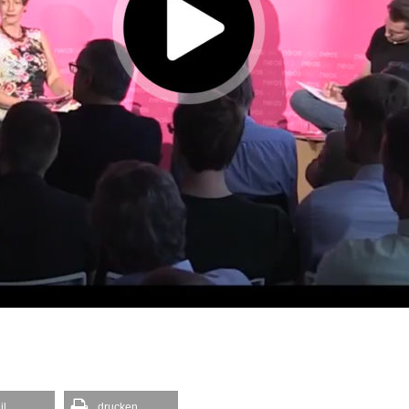
il
drucken