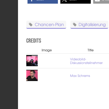
Chancen-Plan
Digitalisierung
Credits
Image
Title
Videobild-
Diskussionsteilnehmer
Max Schrems