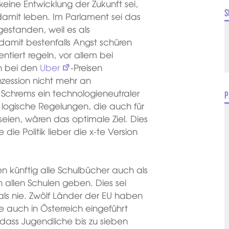
keine Entwicklung der Zukunft sei,
S
damit leben. Im Parlament sei das
 gestanden, weil es als
mit bestenfalls Angst schüren
entiert regeln, vor allem bei
an bei den
Uber
-Preisen
nzession nicht mehr an
 Schrems ein technologieneutraler
P
 logische Regelungen, die auch für
eien, wären das optimale Ziel. Dies
die Politik lieber die x-te Version
n künftig alle Schulbücher auch als
an allen Schulen geben. Dies sei
 als nie. Zwölf Länder der EU haben
lte auch in Österreich eingeführt
ass Jugendliche bis zu sieben