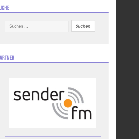
uche
Suchen
nach:
artner