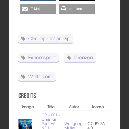
E-Mail
drucken
Championsprinzip
Extremsport
Grenzen
Weltrekord
Credits
Image
Title
Autor
License
CP – 001 –
Christian
Redl-V6-
Wolfgang
CC BY SA
NEU-
Müller
4.0