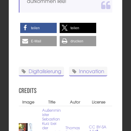
aufkommen ließ!
teilen
teilen
E-Mail
drucken
Digitalisierung
Innovation
Credits
Image
Title
Autor
License
Außenmin
ister
Sebastian
Kurz bei
CC BY-SA
der
Thomas