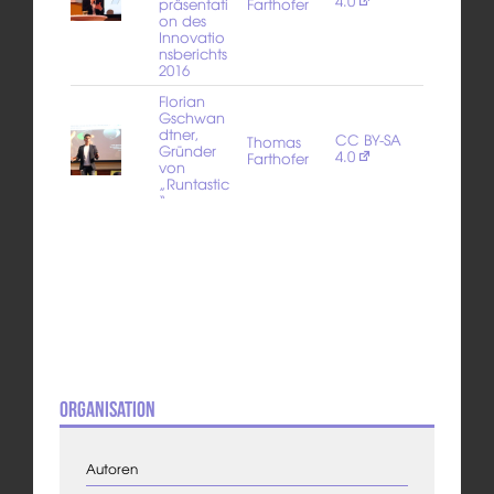
4.0
präsentati
Farthofer
on des
Innovatio
nsberichts
2016
Florian
Gschwan
dtner,
CC BY-SA
Thomas
Gründer
4.0
Farthofer
von
„Runtastic
“
Organisation
Autoren