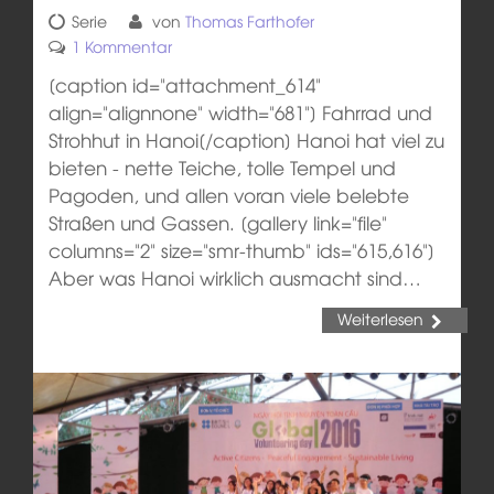
Serie
von
Thomas Farthofer
1 Kommentar
[caption id="attachment_614"
align="alignnone" width="681"] Fahrrad und
Strohhut in Hanoi[/caption] Hanoi hat viel zu
bieten - nette Teiche, tolle Tempel und
Pagoden, und allen voran viele belebte
Straßen und Gassen. [gallery link="file"
columns="2" size="smr-thumb" ids="615,616"]
Aber was Hanoi wirklich ausmacht sind…
Weiterlesen