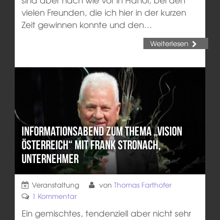
vielen Freunden, die ich hier in der kurzen
Zeit gewinnen konnte und den…
Weiterlesen
Informationsabend zum Thema „Vision
Österreich“ mit Frank Stronach,
Unternehmer
Veranstaltung
von
Thomas Farthofer
1 Kommentar
Ein gemischtes, tendenziell aber nicht sehr