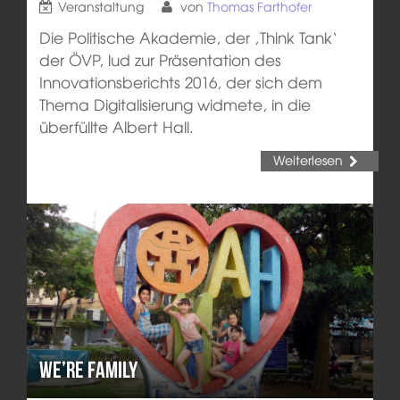
Veranstaltung
von
Thomas Farthofer
Die Politische Akademie, der ‚Think Tank‘
der ÖVP, lud zur Präsentation des
Innovationsberichts 2016, der sich dem
Thema Digitalisierung widmete, in die
überfüllte Albert Hall.
Weiterlesen
We’re family