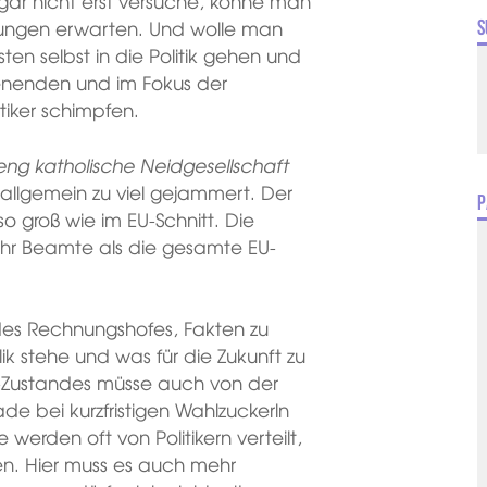
ar nicht erst versuche, könne man
rungen erwarten. Und wolle man
S
en selbst in die Politik gehen und
nenden und im Fokus der
itiker schimpfen.
reng katholische Neidgesellschaft
allgemein zu viel gejammert. Der
P
o groß wie im EU-Schnitt. Die
ehr Beamte als die gesamte EU-
des Rechnungshofes, Fakten zu
k stehe und was für die Zukunft zu
st-Zustandes müsse auch von der
e bei kurzfristigen Wahlzuckerln
 werden oft von Politikern verteilt,
en. Hier muss es auch mehr