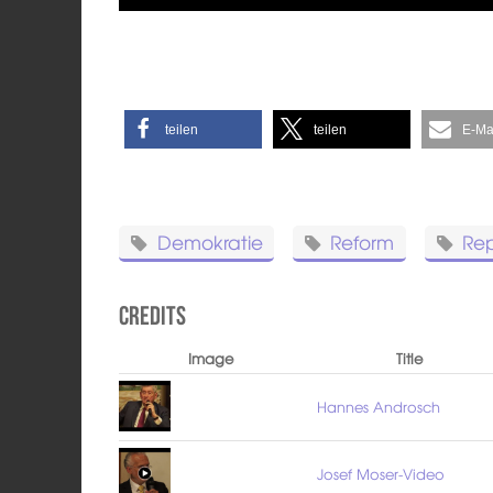
teilen
teilen
E-Ma
Demokratie
Reform
Rep
Credits
Image
Title
Hannes Androsch
Josef Moser-Video