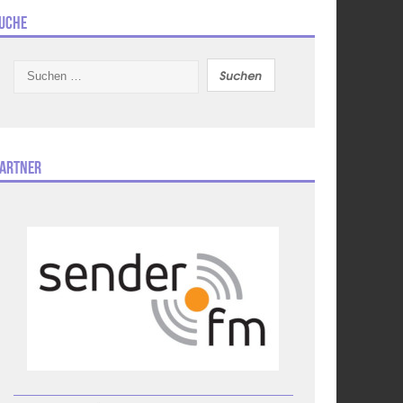
uche
Suchen
nach:
artner