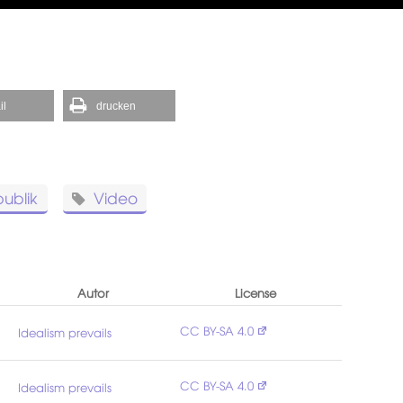
il
drucken
ublik
Video
Autor
License
CC BY-SA 4.0
Idealism prevails
CC BY-SA 4.0
Idealism prevails