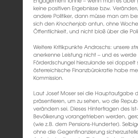
Engagement lohne – wenn man es aber g
keine positiven Ergebnisse bzw. Verände
andere Politiker, dann müsse man am best
sich den
Knochenjob
antun, ohne Woche
Öffentlichkeit, und nicht bloß über die Pol
Weitere Kritikpunkte Androschs: unsere
st
anerkenne Leistung nicht – und es werde 
Förderdschungel hierzulande sei doppelt s
österreichische Finanzbürokratie habe m
Kommission.
Laut Josef Moser sei die Hauptaufgabe 
präsentieren, um zu sehen, wo die Republi
verändern sei. Dieses Hinterfragen des I
Bevölkerung vorangetrieben werden, gerad
(wie z.B. dem Pensions-Hunderter). Selbige
ohne die Gegenfinanzierung sicherzustell