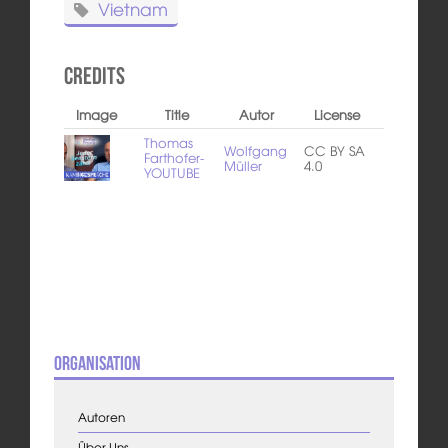
Vietnam
Credits
Image
Title
Autor
License
Thomas
Wolfgang
CC BY SA
Farthofer-
Müller
4.0
YOUTUBE
Organisation
Autoren
Über Uns