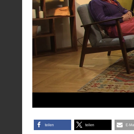
teilen
teilen
E-Ma