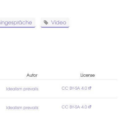
ingespräche
Video
Autor
License
CC BY-SA 4.0
Idealism prevails
CC BY-SA 4.0
o
Idealism prevails