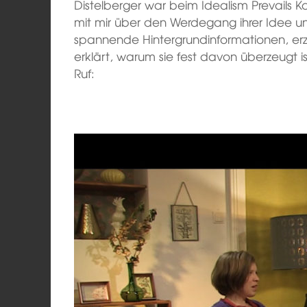
Distelberger war beim Idealism Prevails 
mit mir über den Werdegang ihrer Idee und
spannende Hintergrundinformationen, erz
erklärt, warum sie fest davon überzeugt ist
Ruf: