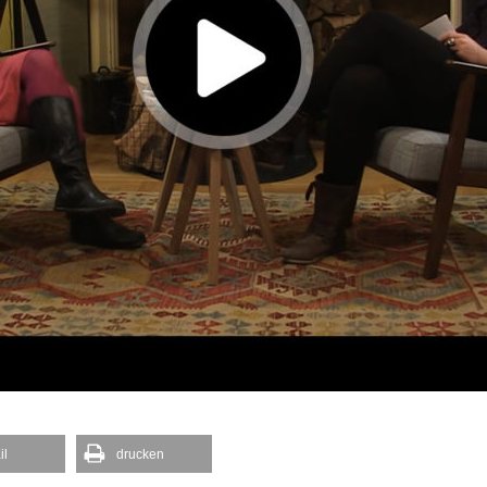
il
drucken