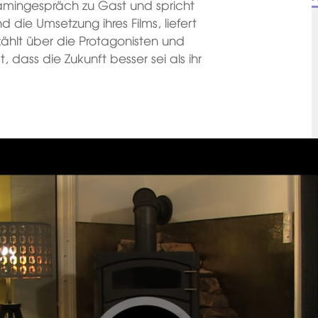
Kamingespräch zu Gast und spricht
 die Umsetzung ihres Films, liefert
ählt über die Protagonisten und
, dass die Zukunft besser sei als ihr