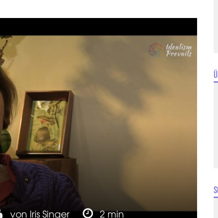
Ü
S
von
Iris Singer
2 min