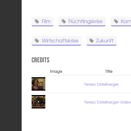
Film
Flüchtlingskrise
Kam
Wirtschaftskrise
Zukunft
Credits
Image
Title
Teresa Distelberger
Teresa Distelberger-Vide