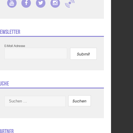
ewsletter
E-Mail Adresse
Submit
uche
Suchen
nach:
artner