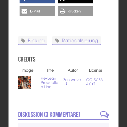
E-Mail
drucken
Bildung
Rationalisierung
Credits
Image
Title
Autor
License
FlexLean
Zen wave
CC BY-SA
Productio
4.0
n Line
Diskussion (
3
Kommentare)