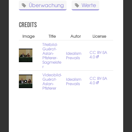
Überwachung
Werte
Credits
Image
Title
Autor
License
Titelbild-
Guérot-
CC BY-SA
Aslan-
Idealism
4.0
Pfisterer-
Prevails
Sagmeiste
r
Videobild-
CC BY-SA
Guérot-
Idealism
4.0
Aslan-
Prevails
Pfisterer