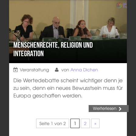
Menschenrechte, Religion und
Integration
Veranstaltung
von
Anna Dichen
Die Wertedebatte scheint wichtiger denn je
zu sein, denn ein neues Bewusstsein muss für
Europa geschaffen werden.
Weiterlesen
Seite 1 von 2
1
2
»