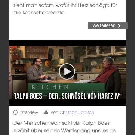
sieht man sofort, wofür ihr Herz schlägt: für
die Menschenrechte.
Weiterlesen
Ralph Boes – Der „Schnösel von Hartz IV“
Interview
von
Christian Janisch
Der Menschenrechtsaktivist Ralph Boes
erzählt über seinen Werdegang und seine