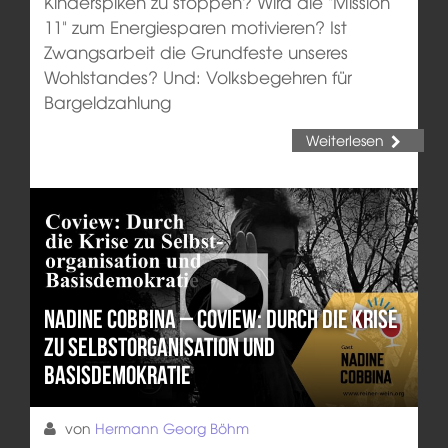
Kinderspiken zu stoppen? Wird die "Mission
11" zum Energiesparen motivieren? Ist
Zwangsarbeit die Grundfeste unseres
Wohlstandes? Und: Volksbegehren für
Bargeldzahlung
Weiterlesen
Nadine Cobbina – Coview: Durch die Krise
zu Selbstorganisation und
Basisdemokratie
von
Hermann Georg Böhm