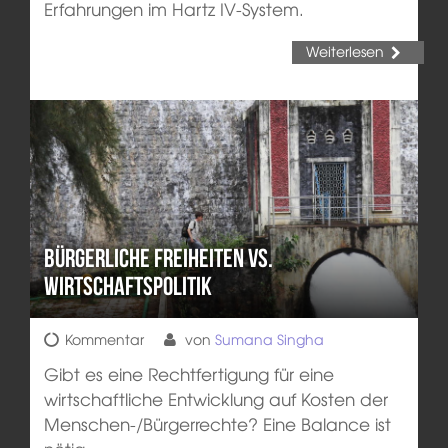
Erfahrungen im Hartz IV-System.
Weiterlesen
Bürgerliche Freiheiten vs.
Wirtschaftspolitik
Kommentar
von
Sumana Singha
Gibt es eine Rechtfertigung für eine
wirtschaftliche Entwicklung auf Kosten der
Menschen-/Bürgerrechte? Eine Balance ist