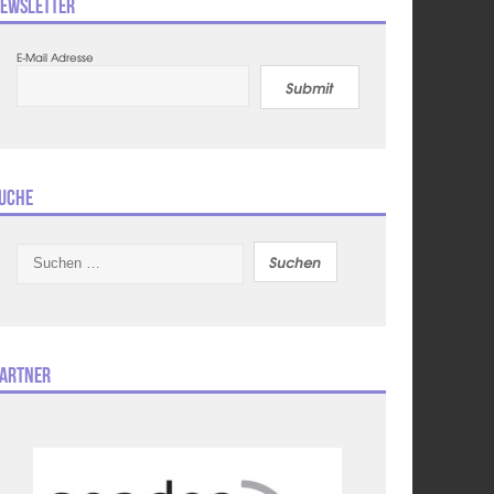
ewsletter
E-Mail Adresse
Submit
uche
Suchen
nach:
artner