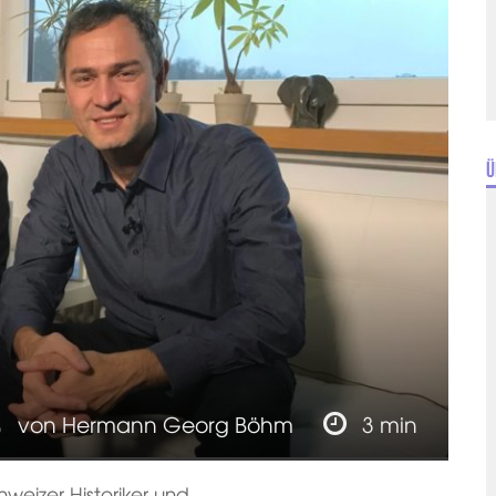
Ü
von
Hermann Georg Böhm
3 min
hweizer Historiker und