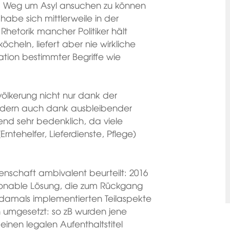
em Weg um Asyl ansuchen zu können
 habe sich mittlerweile in der
hetorik mancher Politiker hält
heln, liefert aber nie wirkliche
tion bestimmter Begriffe wie
völkerung nicht nur dank der
sondern auch dank ausbleibender
end sehr bedenklich, da viele
ntehelfer, Lieferdienste, Pflege)
nschaft ambivalent beurteilt: 2016
ionable Lösung, die zum Rückgang
r damals implementierten Teilaspekte
h umgesetzt: so zB wurden jene
 einen legalen Aufenthaltstitel