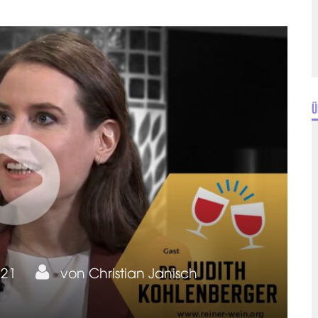
Ü
021
von
Christian Janisch