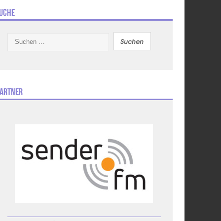
uche
Suchen
nach:
artner