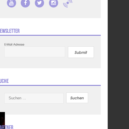
ewsletter
E-Mail Adresse
Submit
uche
Suchen
nach:
artner