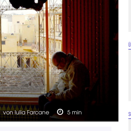
Ü
von
Iulia Farcane
5 min
S