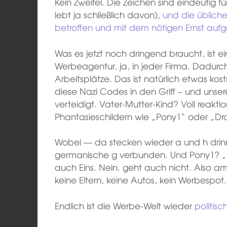
Kein Zweifel. Die Zeichen sind eindeutig
lebt ja schließlich davon),
und die üblich
betroffen und mit dem nötigen Ernst aufg
Was es jetzt noch dringend braucht, ist e
Werbeagentur, ja, in jeder Firma. Dadurc
Arbeitsplätze. Das ist natürlich etwas k
diese Nazi Codes in den Griff – und unser
verteidigt. Vater-Mutter-Kind? Voll reakt
Phantasieschildern wie „Pony1“ oder „D
Wobei — da stecken wieder a und h drin
germanische g verbunden. Und Pony1?
„
auch Eins. Nein. geht auch nicht. Also a
keine Eltern, keine Autos, kein Werbespot.
Endlich ist die Werbe-Welt wieder
politisc