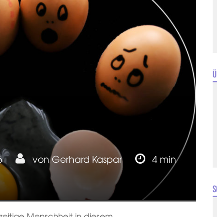
Ü
6
von
Gerhard Kaspar
4 min
S
rzeitige Menschheit in diesem