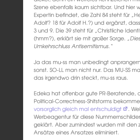
Szene ebenfalls kaum sichtbar. Und hier w
Expertin befindet, die Zahl 84 steht für „H
Adolf? 18 für Adolf H.?) und ergänzt, da
3 und 9. Die 39 steht für „Christliche Ident
(hmm?), erklärt sie mit großer Sorge.
„Die
Umkehrschluss Antisemitismus.“
Ja das mu-ss man unbedingt anprangern
sonst. SO-LL man nicht nur. Das MU-SS man
das irgendwo drin steckt, mu-ss raus.
Edeka hat offenbar gute PR-Beratende, d
Political-Correctness-Shitstorms bekom
vorsorglich gleich mal entschuldigt
. We
Werbeagentur für diese Nummernschilder g
geklärt. Aber zumindest wurden mit den z
Ansätze eines Ansatzes eliminiert.