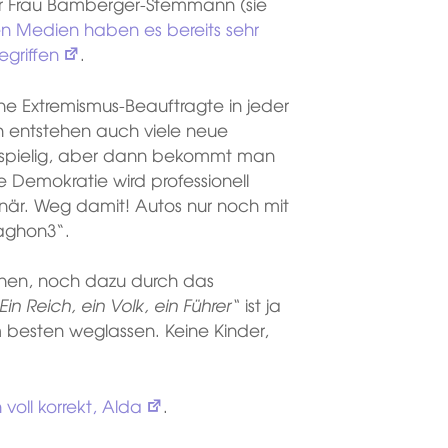
 für Frau Bamberger-Stemmann (sie
en Medien haben es bereits sehr
egriffen
.
ine Extremismus-Beauftragte in jeder
h entstehen auch viele neue
ostspielig, aber dann bekommt man
e Demokratie wird professionell
ionär. Weg damit! Autos nur noch mit
raghon3“.
nen, noch dazu durch das
Ein Reich, ein Volk, ein Führer“
ist ja
m besten weglassen. Keine Kinder,
h voll korrekt, Alda
.