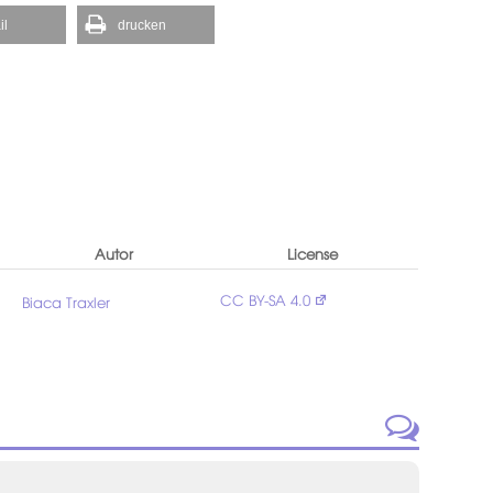
il
drucken
Autor
License
s
CC BY-SA 4.0
Biaca Traxler