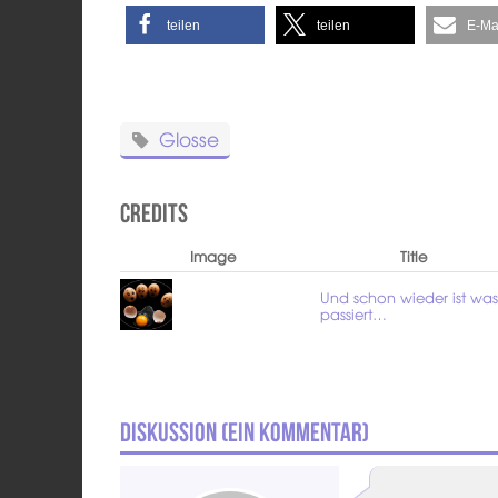
teilen
teilen
E-Ma
Glosse
Credits
Image
Title
Und schon wieder ist wa
passiert…
Diskussion (
Ein
Kommentar)