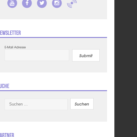
ewsletter
E-Mail Adresse
Submit
uche
Suchen
nach:
artner