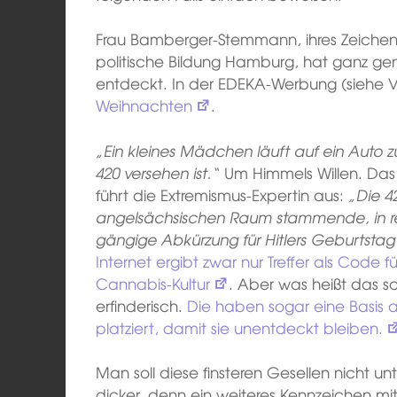
Frau Bamberger-Stemmann, ihres Zeichens 
politische Bildung Hamburg, hat ganz g
entdeckt. In der EDEKA-Werbung (siehe 
Weihnachten
.
„Ein kleines Mädchen läuft auf ein Auto
420 versehen ist.“
Um Himmels Willen. Das
führt die Extremismus-Expertin aus:
„Die 4
angelsächsischen Raum stammende, in re
gängige Abkürzung für Hitlers Geburtstag 
Internet ergibt zwar nur Treffer als Code fü
Cannabis-Kultur
. Aber was heißt das s
erfinderisch.
Die haben sogar eine Basis 
platziert, damit sie unentdeckt bleiben.
Man soll diese finsteren Gesellen nicht 
dicker, denn ein weiteres Kennzeichen mi