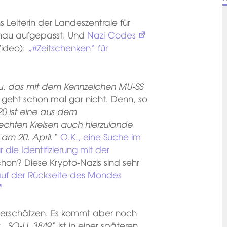
Leiterin der Landeszentrale für
enau aufgepasst. Und
Nazi-Codes
Video):
„#Zeitschenken“ für
 zu, das mit dem Kennzeichen MU-SS
 geht schon mal gar nicht. Denn, so
20 ist eine aus dem
chten Kreisen auch hierzulande
am 20. April.“
O.K., eine Suche im
r die Identifizierung mit der
chon? Diese Krypto-Nazis sind sehr
auf der Rückseite des Mondes
unterschätzen. Es kommt aber noch
t
„SO-LL 3849“
ist in einer späteren