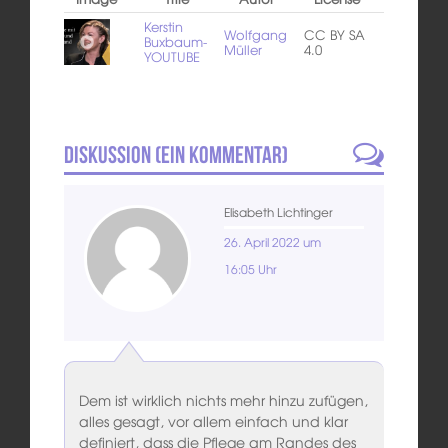
Kerstin
Wolfgang
CC BY SA
Buxbaum-
Müller
4.0
YOUTUBE
Diskussion (
Ein
Kommentar)
Elisabeth Lichtinger
26. April 2022 um
16:05 Uhr
Dem ist wirklich nichts mehr hinzu zufügen,
alles gesagt, vor allem einfach und klar
definiert, dass die Pflege am Randes des