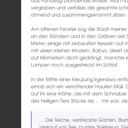
das Fahrzeug brandende Masse. Alan hat
vergraben und verblieb die gesamte sch
atmend und zusammengekrümmt sitzen.
Am offenen Fenster zog die Stadt meine
an den Rändern und in den Gräben der St
Meter, einige mit zerbeulten Kesseln auf m
mit vielen kleinen Kindern, Babys, direkt
auf Kilometern dicht gedrängt, manche 
Lumpen noch ausgestreckt im Schlaf.
In der Mitte einer Kreuzung irgendwo ent
erhob sich ein verrottender Haufen Müll. 
auf ihr eine Krähe, die mit dem Schnab
des heiligen Tiers Stücke riss … mir war, al
… Die Teiche, versteckte Gärten, Blum
Verkauf von Tee, buntes Spielzeug, G