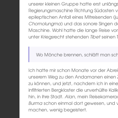
unserer kleinen Gruppe hatte erst unläng
Regierungsmaschine Richtung Südosten ver
epileptischen Anfall eines Mitreisenden (j
Chomolungma
) und das sonore Singen der
Maschine. Wohl hatte die lange Reise v
unter Kriegsrecht stehenden
Tibet
seinen T
Wo Mönche brennen, schläft man schl
Ich hatte mir schon Monate vor der Abrei
unserem Weg zu den Andamanen einen 
zu können, und jetzt, nachdem ich in ei
infiltrierten Bergkloster die unverhüllte Ka
hin, in ihre Stadt.
Alan
, mein Reisekamer
Burma
schon einmal dort gewesen, und vo
machen, wenig begeistert.