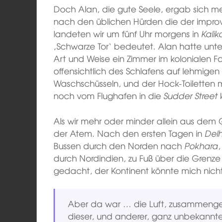
Doch Alan, die gute Seele, ergab sich m
nach den üblichen Hürden die der improvi
landeten wir um fünf Uhr morgens in
Kalik
‚Schwarze Tor‘ bedeutet. Alan hatte unter
Art und Weise ein Zimmer im kolonialen F
offensichtlich des Schlafens auf lehmige
Waschschüsseln, und der Hock-Toiletten
noch vom Flughafen in die
Sudder Street
Als wir mehr oder minder allein aus dem 
der Atem. Nach den ersten Tagen in
Delh
Bussen durch den Norden nach
Pokhara
durch Nordindien, zu Fuß über die Grenze 
gedacht, der Kontinent könnte mich nicht
Aber da war … die Luft, zusammengeb
dieser, und anderer, ganz unbekannte