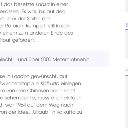
st das besetzte
Lhasa
in einer
lassen. Es war, bis auf den
ust über der Spitze des
 Rotoren, komplett still in der
S
on einem zum anderen Ende des
ribut gefordert.
echt – und über 5000 Metern ohnehin.
P
se in
London
gewünscht, auf
Zwischenstopp in
Kalkutta
einlegen
nem von den Chinesen noch nicht
lika sehen durfte, musste ich einfach
ad, war 1964 auf dem Weg nach
n der Idee, ‚Urlaub‘ in Kalkutta zu