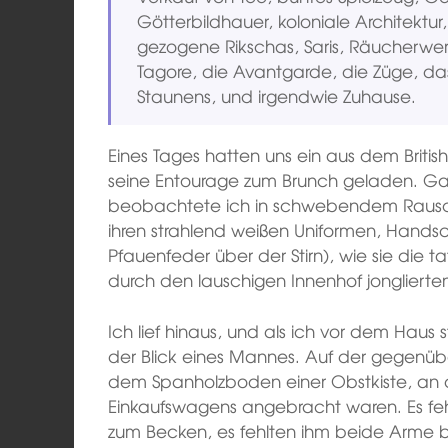
Götterbildhauer, koloniale Architektu
gezogene Rikschas, Saris, Räucherwerk,
Tagore, die Avantgarde, die Züge, d
Staunens, und irgendwie Zuhause.
Eines Tages hatten uns ein aus dem Briti
seine Entourage zum Brunch geladen. Gan
beobachtete ich in schwebendem Rausch 
ihren strahlend weißen Uniformen, Handsc
Pfauenfeder über der Stirn), wie sie die ta
durch den lauschigen Innenhof jonglierte
Ich lief hinaus, und als ich vor dem Haus 
der Blick eines Mannes. Auf der gegenübe
dem Spanholzboden einer Obstkiste, an de
Einkaufswagens angebracht waren. Es fe
zum Becken, es fehlten ihm beide Arme bi