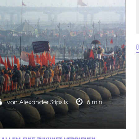
Ü
von
Alexander Stipsits
6 min