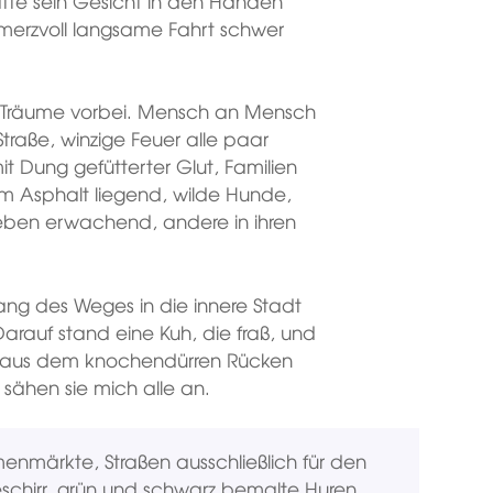
te sein Gesicht in den Händen
merzvoll langsame Fahrt schwer
r Träume vorbei. Mensch an Mensch
raße, winzige Feuer alle paar
it Dung gefütterter Glut, Familien
 am Asphalt liegend, wilde Hunde,
eben erwachend, andere in ihren
lang des Weges in die innere Stadt
Darauf stand eine Kuh, die fraß, und
el aus dem knochendürren Rücken
s sähen sie mich alle an.
enmärkte, Straßen ausschließlich für den
eschirr, grün und schwarz bemalte Huren,