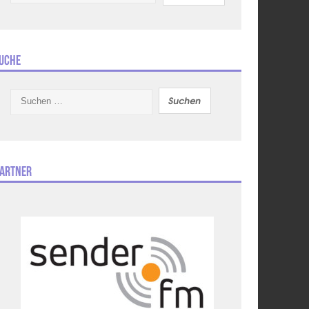
uche
Suchen
nach:
artner