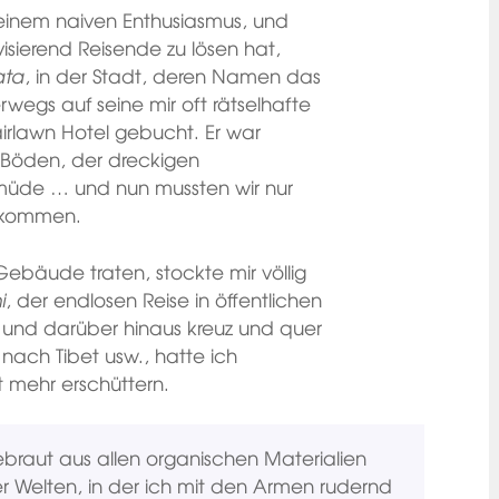
einem naiven Enthusiasmus, und
sierend Reisende zu lösen hat,
ata
, in der Stadt, deren Namen das
wegs auf seine mir oft rätselhafte
airlawn Hotel gebucht. Er war
n Böden, der dreckigen
 müde … und nun mussten wir nur
kommen.
Gebäude traten, stockte mir völlig
i
, der endlosen Reise in öffentlichen
, und darüber hinaus kreuz und quer
nach Tibet usw., hatte ich
 mehr erschüttern.
raut aus allen organischen Materialien
r Welten, in der ich mit den Armen rudernd