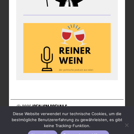
© 2026
Idealism Prevails
Diese Website verwendet nur technische Cookies, um die
UNTERSTÜTZE UNS
NEWSLETTER
IMPRESSUM
bestmögliche Benutzererfahrung zu gewährleisten, es gibt
DATENSCHUTZ
keine Tracking-Funktion.