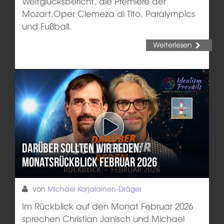
Weltglücksbericht, die Premiere der
Mozart.Oper Clemeza di Tito, Paralympics
und Fußball.
Weiterlesen
Darüber sollten wir reden:
Monatsrückblick Februar 2026
von
Michael Karjalainen-Dräger
Im Rückblick auf den Monat Februar 2026
sprechen Christian Janisch und Michael