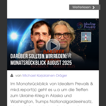
Weiterlesen
Darüber sollten wir reden:
Monatsrückblick August 2025
von
Michael Karjalainen-Dräger
Im Monatsrückblick von Idealism Prevails &
mkd.report[s] geht es u.a um die Treffen
zum Ukraine-Krieg in Alaska und
Washington, Trumps Nationalgardeeinsatz,