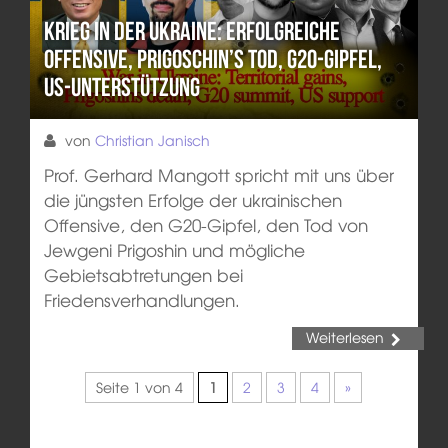
Krieg in der Ukraine: Erfolgreiche
Offensive, Prigoschin’s Tod, G20-Gipfel,
US-Unterstützung
von
Christian Janisch
Prof. Gerhard Mangott spricht mit uns über
die jüngsten Erfolge der ukrainischen
Offensive, den G20-Gipfel, den Tod von
Jewgeni Prigoshin und mögliche
Gebietsabtretungen bei
Friedensverhandlungen.
Weiterlesen
Seite 1 von 4
1
2
3
4
»