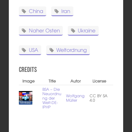
China
Iran
Naher Osten
Ukraine
USA
Weltordnung
Credits
Image
Title
Autor
License
BSA – Die
Neuordnu
Wolfgang
CC BY SA
ng der
Müller
4.0
Welt-DE-
IPHP