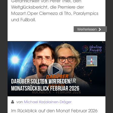
Gefährlichkeit von Peter Thiel, den
Weltglücksbericht, die Premiere der
Mozart.Oper Clemeza di Tito, Paralympics
und Fußball.
Weiterlesen
Darüber sollten wir reden:
Monatsrückblick Februar 2026
von
Michael Karjalainen-Dräger
Im Rückblick auf den Monat Februar 2026