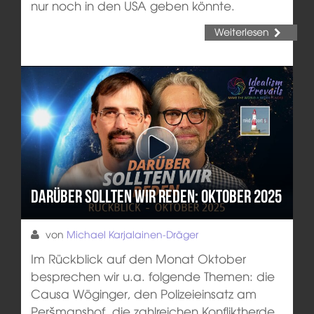
nur noch in den USA geben könnte.
Weiterlesen
Darüber sollten wir reden: Oktober 2025
von
Michael Karjalainen-Dräger
Im Rückblick auf den Monat Oktober
besprechen wir u.a. folgende Themen: die
Causa Wöginger, den Polizeieinsatz am
Peršmanshof, die zahlreichen Konfliktherde