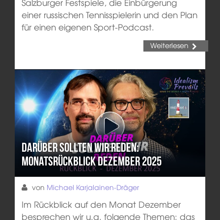
Salzburger Festspiele, die Einbürgerung
einer russischen Tennisspielerin und den Plan
für einen eigenen Sport-Podcast.
Weiterlesen
Darüber sollten wir reden:
Monatsrückblick Dezember 2025
von
Michael Karjalainen-Dräger
Im Rückblick auf den Monat Dezember
besprechen wir u.a. folgende Themen: das