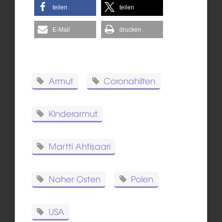
teilen
teilen
E-Mail
drucken
Armut
Coronahilfen
Kinderarmut
Martti Ahtisaari
Naher Osten
Polen
USA