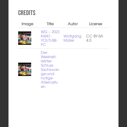
Credits
Image
Title
Autor
License
WG – 2023
KW41-
Wolfgang
CC BY-SA
YOUTUBE-
Müller
4.0
PC
Der-
Weisheit-
letzter-
Schluss-
Sachzwan
ge-und-
notige-
Alternativ
en