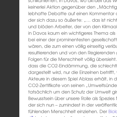
schikanierten, in Davos, wo aktuell das W
keinerlei Aktion gegenüber den „Mächtigen
lebhafte Debatte auf einen Kommentar d
der sich dazu so äußerte: „… das ist nich
und blöden Arbeiter, der von den Klimaak
in Davos kaum ein wichtigeres Thema als 
bei einer der prominentesten gesellscha
wären, die zum einen völlig einseitig ver
resultierenden und von den Regierende
Folgen für die Menschheit völlig übersieht
dass die CO2-Eindämmung, die schlechthin
dargestellt wird, nur die Einzelnen betrifft
Akteure in diesem Spiel Ablass erhält, in
CO2-Zertifikate von seinen „Umweltsünde
tatsächlich um den Schutz der Umwelt gin
Bewusstsein über unsere Rolle als Spezies
der sich nun – zumindest in der veröffent
fühlenden Menschheit einziehen. Der
Bio