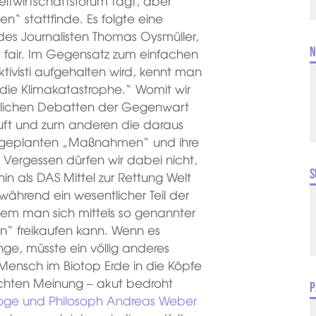
eltwirtschaftsforum tagt, aber
“ stattfinde. Es folgte eine
es Journalisten Thomas Oysmüller,
N
t fair. Im Gegensatz zum einfachen
tivisti aufgehalten wird, kennt man
die Klimakatastrophe.“ Womit wir
ftlichen Debatten der Gegenwart
läuft und zum anderen die daraus
n geplanten „Maßnahmen“ und ihre
. Vergessen dürfen wir dabei nicht,
S
 als DAS Mittel zur Rettung Welt
, während ein wesentlicher Teil der
 dem man sich mittels so genannter
n“ freikaufen kann. Wenn es
ge, müsste ein völlig anderes
 Mensch im Biotop Erde in die Köpfe
lichten Meinung – akut bedroht
P
loge und Philosoph Andreas Weber