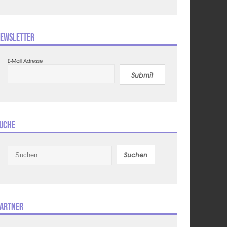
ewsletter
E-Mail Adresse
Submit
uche
Suchen
nach:
artner