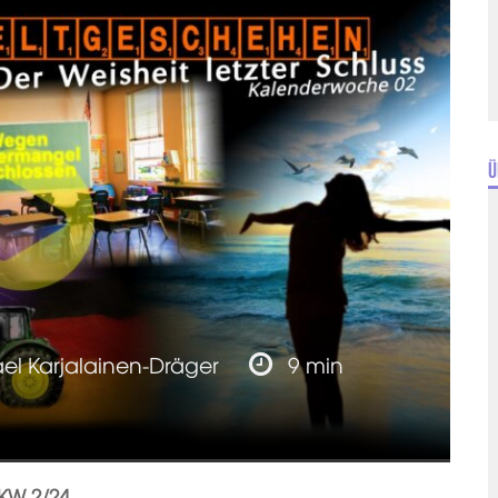
Ü
el Karjalainen-Dräger
9 min
KW 2/24