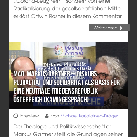
„Corona-Leugnern“, sondern von einer
Radikalisierung der gesellschaftlichen Mitte
erklärt Ortwin Rosner in diesem Kommentar.
Weiterlesen
Mag. Markus Gartner – Diskurs,
Pluralität und Solidarität als Basis für
eine neutrale Friedensrepublik
Österreich (Kamingespräch)
Interview
von
Michael Karjalainen-Dräger
Der Theologe und Politikwissenschaftler
Markus Gartner stellt die Grundlagen seiner