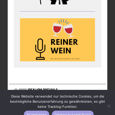
© 2026
Idealism Prevails
Diese Website verwendet nur technische Cookies, um die
UNTERSTÜTZE UNS
NEWSLETTER
IMPRESSUM
bestmögliche Benutzererfahrung zu gewährleisten, es gibt
DATENSCHUTZ
keine Tracking-Funktion.
Akzeptieren
Datenschutzerklärung