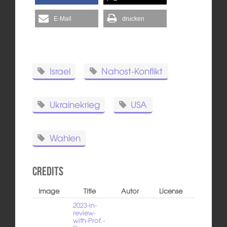
E-Mail
drucken
Israel
Nahost-Konflikt
Ukrainekrieg
USA
Wahlen
Credits
Image
Title
Autor
License
2023-in-
review-
with-Prof.-