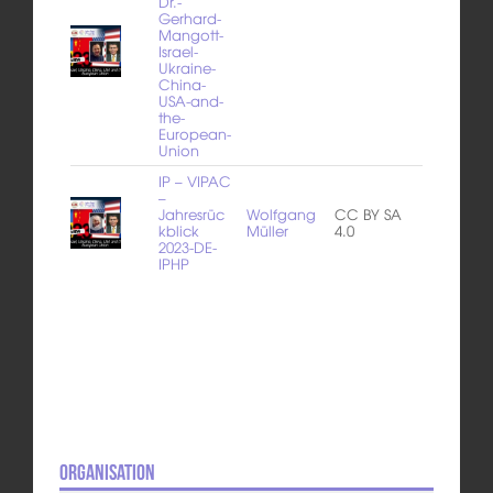
Dr.-
Gerhard-
Mangott-
Israel-
Ukraine-
China-
USA-and-
the-
European-
Union
IP – VIPAC
–
Jahresrüc
Wolfgang
CC BY SA
kblick
Müller
4.0
2023-DE-
IPHP
Organisation