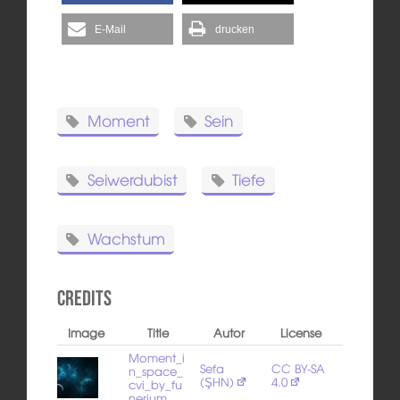
E-Mail
drucken
Moment
Sein
Seiwerdubist
Tiefe
Wachstum
Credits
Image
Title
Autor
License
Moment_i
Sefa
CC BY-SA
n_space_
(ŞHN)
4.0
cvi_by_fu
nerium