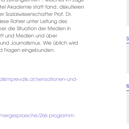
l Akademie statt fand, diskutieren
er Sozialwissenschafter Prof. Dr.
iese Rohrer unter Leitung des
er die Situation der Medien in
haft und Medien und über
S
 und Journalismus. Wie üblich wird
nd Fragen eingebunden.
lismprevails.at/sensationen-und-
N
mmergespraeche/266-programm-