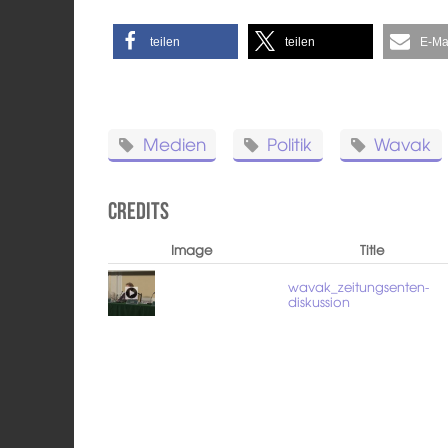
teilen
teilen
E-Ma
Medien
Politik
Wavak
Credits
Image
Title
wavak_zeitungsenten-
diskussion