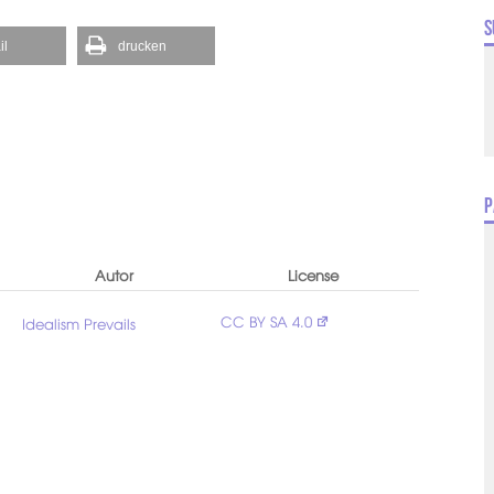
S
il
drucken
P
Autor
License
CC BY SA 4.0
Idealism Prevails