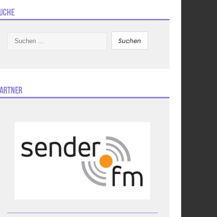
uche
Suchen
nach:
artner