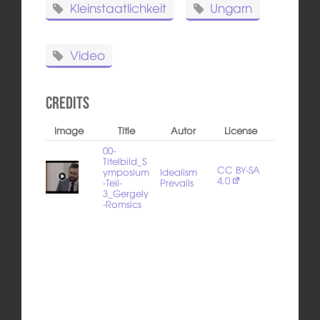
Kleinstaatlichkeit
Ungarn
Video
Credits
Image
Title
Autor
License
00-
Titelbild_S
CC BY-SA
ymposium
Idealism
4.0
-Teil-
Prevails
3_Gergely
-Romsics