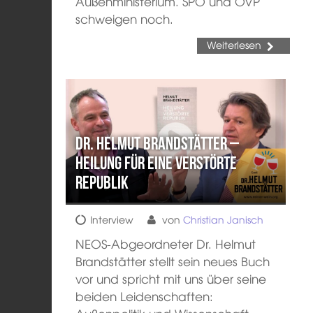
Außenministerium. SPÖ und ÖVP
schweigen noch.
Weiterlesen
Dr. Helmut Brandstätter –
Heilung für eine verstörte
Republik
Interview
von
Christian Janisch
NEOS-Abgeordneter Dr. Helmut
Brandstätter stellt sein neues Buch
vor und spricht mit uns über seine
beiden Leidenschaften: