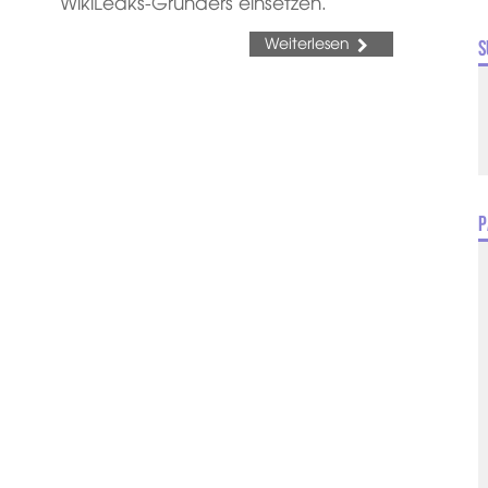
WikiLeaks-Gründers einsetzen.
Weiterlesen
S
P