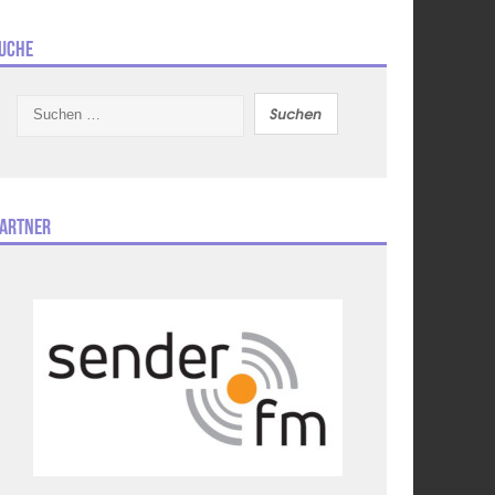
uche
Suchen
nach:
artner