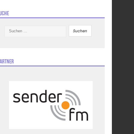
uche
Suchen
nach:
artner