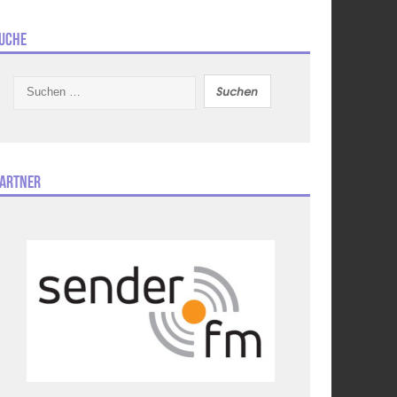
uche
Suchen
nach:
artner