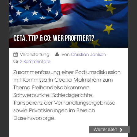
CETA, TTIP & Co: Wer profitiert?
Veranstaltung
von
Christian Janisch
2 Kommentare
Zusammenfassung einer Podiumsdiskussion
mit Kommissarin Cecilia Malmström zum
Thema Freihandelsabkommen.
Schwerpunkte: Schiedsgerichte,
Transparenz der Verhandlungsergebnisse
sowie Privatisierungen im Bereich
Daseinsvorsorge.
Weiterlesen