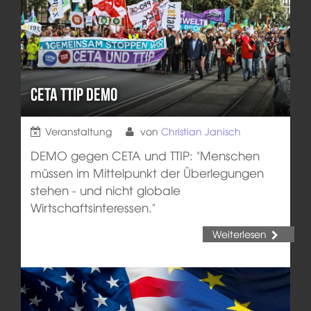
CETA TTIP Demo
Veranstaltung
von
Christian Janisch
DEMO gegen CETA und TTIP: "Menschen
müssen im Mittelpunkt der Überlegungen
stehen - und nicht globale
Wirtschaftsinteressen."
Weiterlesen