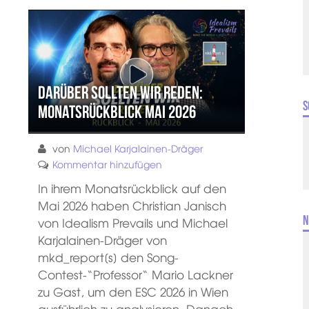
Darüber sollten wir reden:
S
Monatsrückblick Mai 2026
von
Michael Karjalainen-Dräger
Kommentar hinzufügen
In ihrem Monatsrückblick auf den
Mai 2026 haben Christian Janisch
N
von Idealism Prevails und Michael
Karjalainen-Dräger von
mkd_report[s] den Song-
Contest-“Professor“ Mario Lackner
zu Gast, um den ESC 2026 in Wien
ausführlich zu analysieren. Danach