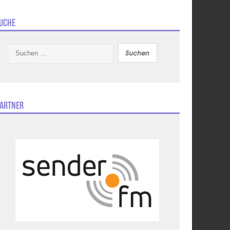
uche
Suchen
nach:
artner