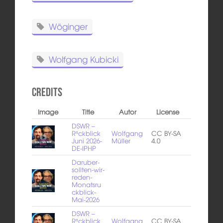
Wöginger
Wolfgang Kubicki
Credits
Image
Title
Autor
License
DSWR –
Rⁿckblick
Wolfgang
CC BY-SA
Juni 2026-
Müller
4.0
DE-IPHP
Daruber-
sollten-wir-
reden-
Monatsru
ckblick-
Mai-2026
DSWR –
Rⁿckblick
Wolfgang
CC BY-SA