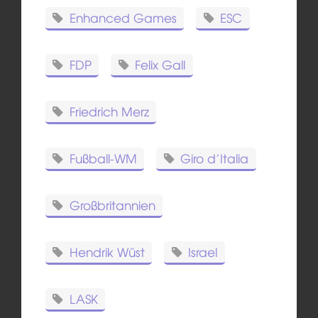
Enhanced Games
ESC
FDP
Felix Gall
Friedrich Merz
Fußball-WM
Giro d’Italia
Großbritannien
Hendrik Wüst
Israel
LASK