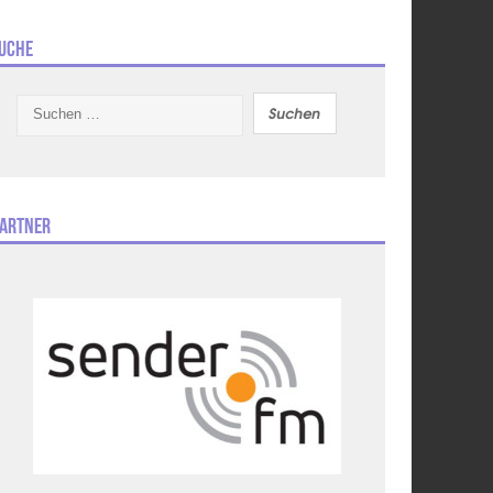
uche
Suchen
nach:
artner