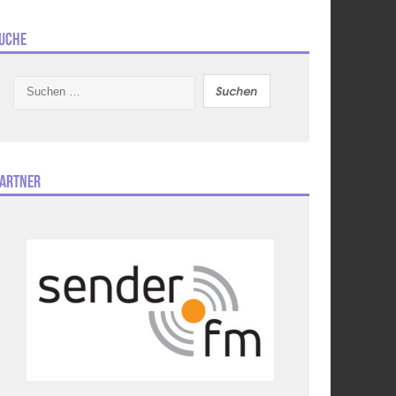
uche
Suchen
nach:
artner