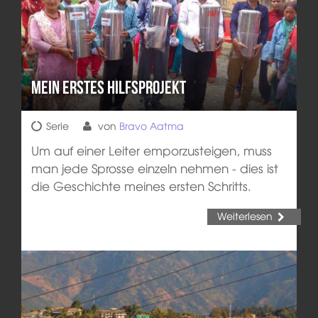
Mein erstes Hilfsprojekt
Serie
von
Bravo Aatma
Um auf einer Leiter emporzusteigen, muss
man jede Sprosse einzeln nehmen - dies ist
die Geschichte meines ersten Schritts.
Weiterlesen