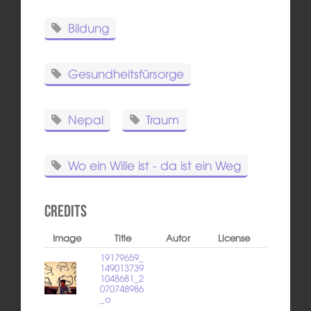
Bildung
Gesundheitsfürsorge
Nepal
Traum
Wo ein Wille ist - da ist ein Weg
Credits
Image
Title
Autor
License
19179659_
149013739
1048681_2
070748986
_o