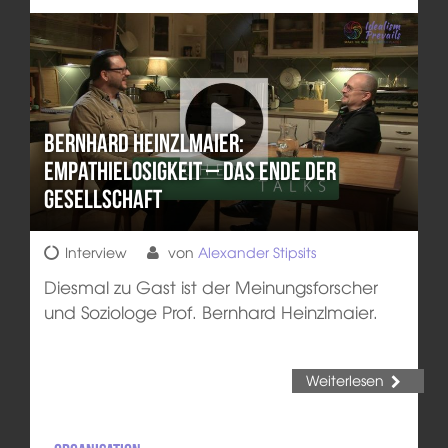
Bernhard Heinzlmaier:
Empathielosigkeit – das Ende der
Gesellschaft
Interview
von
Alexander Stipsits
Diesmal zu Gast ist der Meinungsforscher
und Soziologe Prof. Bernhard Heinzlmaier.
Weiterlesen