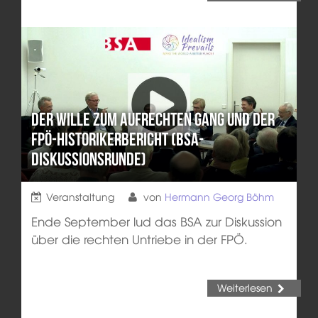
Der Wille zum aufrechten Gang und der
FPÖ-Historikerbericht (BSA-
Diskussionsrunde)
Veranstaltung
von
Hermann Georg Böhm
Ende September lud das BSA zur Diskussion
über die rechten Untriebe in der FPÖ.
Weiterlesen